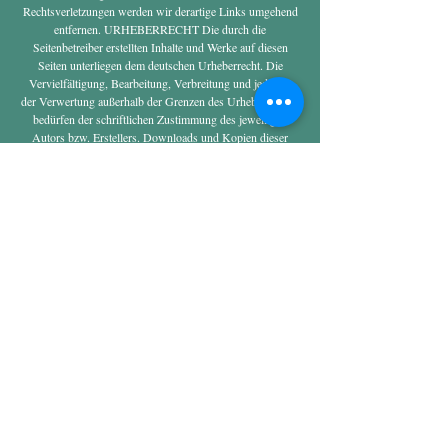
Rechtsverletzungen werden wir derartige Links umgehend
entfernen. URHEBERRECHT Die durch die
Seitenbetreiber erstellten Inhalte und Werke auf diesen
Seiten unterliegen dem deutschen Urheberrecht. Die
Vervielfältigung, Bearbeitung, Verbreitung und jede Art
der Verwertung außerhalb der Grenzen des Urheberrechtes
bedürfen der schriftlichen Zustimmung des jeweiligen
Autors bzw. Erstellers. Downloads und Kopien dieser
Seite sind nur für den privaten, nicht kommerziellen
Gebrauch gestattet. Soweit die Inhalte auf dieser Seite nicht
vom Betreiber erstellt wurden, werden die Urheberrechte
Dritter beachtet. Insbesondere werden Inhalte Dritter als
solche gekennzeichnet. Sollten Sie trotzdem auf eine
Urheberrechtsverletzung aufmerksam werden, bitten wir
um einen entsprechenden Hinweis.
Kontakt & Anfahrt
Cookies
Impressum
Datenschutz
AGB | Reservierungsbedingunegn
© 2026 Linde Eckartsweier //
Restaurant in der Ortenau