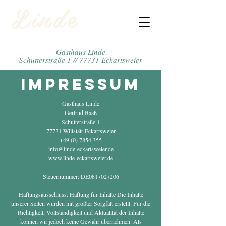
Linde
Gasthaus Linde
Schutterstraße 1 // 77731 Eckartsweier
Impressum
Gasthaus Linde
Gertrud Baaß
Schutterstraße 1
77731 Willstätt-Eckartsweier
+49 (0) 7854 355
info@linde-eckartsweier.de
www.linde-eckartsweier.de
Steuernummer: DE0817027206
Haftungsausschluss: Haftung für Inhalte Die Inhalte
unserer Seiten wurden mit größter Sorgfalt erstellt. Für die
Richtigkeit, Vollständigkeit und Aktualität der Inhalte
können wir jedoch keine Gewähr übernehmen. Als